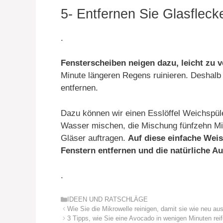
5- Entfernen Sie Glasfleck
.
Fensterscheiben neigen dazu, leicht zu
Minute längeren Regens ruinieren. Deshalb
entfernen.
Dazu können wir einen Esslöffel Weichspüle
Wasser mischen, die Mischung fünfzehn Min
Gläser auftragen.
Auf diese einfache Wei
Fenstern entfernen und die natürliche Au
.
Kategorien
IDEEN UND RATSCHLÄGE
Wie Sie die Mikrowelle reinigen, damit sie wie neu au
3 Tipps, wie Sie eine Avocado in wenigen Minuten rei