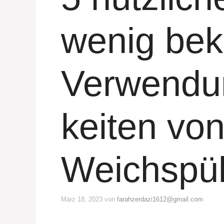
wenig bek
Verwendu
keiten vo
Weichspül
März 18, 2023
von
farahzerdazi1612@gmail.com