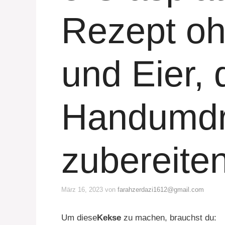
Rezept oh
und Eier, 
Handumd
zubereite
März 16, 2023
von
farahzerdazi1612@gmail.com
Um diese
Kekse
zu machen, brauchst du: