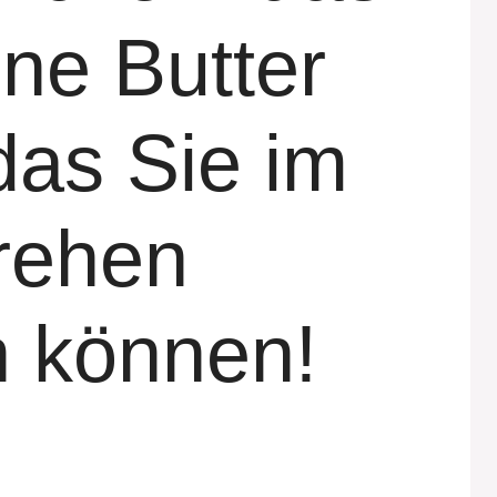
ne Butter
das Sie im
rehen
n können!