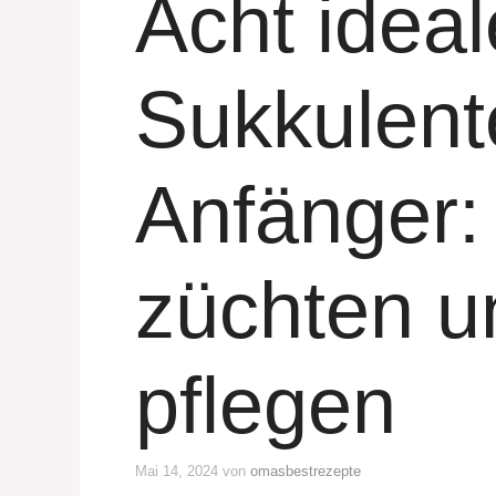
Acht ideal
Sukkulent
Anfänger:
züchten u
pflegen
Mai 14, 2024
von
omasbestrezepte