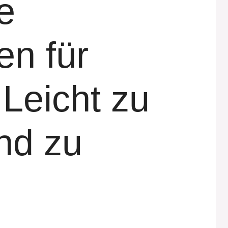
e
en für
 Leicht zu
nd zu