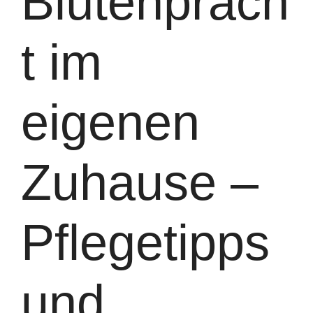
Blütenprach
t im
eigenen
Zuhause –
Pflegetipps
und