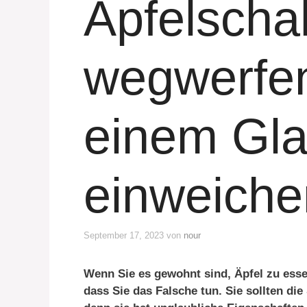
Apfelscha
wegwerfen
einem Gla
einweiche
September 17, 2023
von
nour
Wenn Sie es gewohnt sind, Äpfel zu ess
dass Sie das Falsche tun. Sie sollten di