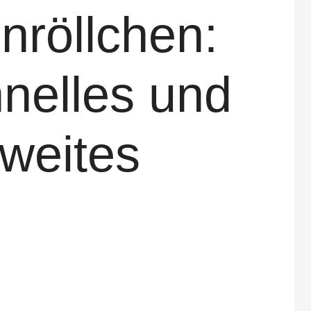
nröllchen:
hnelles und
zweites