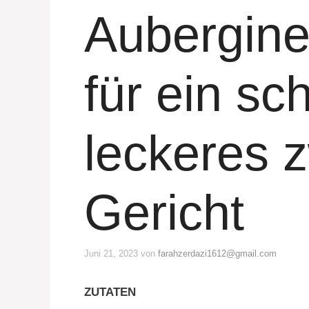
Aubergine
für ein sc
leckeres 
Gericht
Juni 21, 2023
von
farahzerdazi1612@gmail.com
ZUTATEN