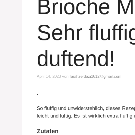
Brioche M
Sehr fluff
duftend!
April 14, 2023
von
farahzerdazi1612@gmail.com
.
So fluffig und unwiderstehlich, dieses Rez
leicht und luftig. Es ist wirklich extra fluff
Zutaten