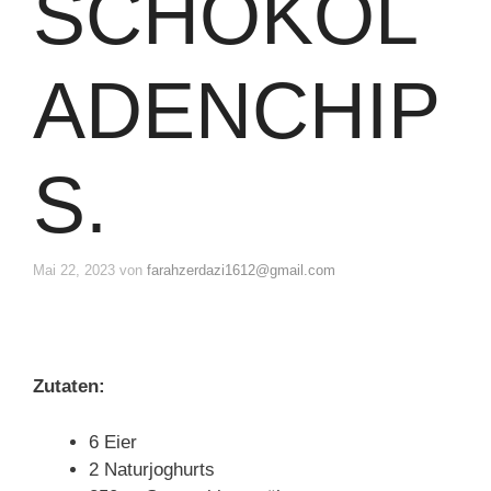
SCHOKOL
ADENCHIP
S.
Mai 22, 2023
von
farahzerdazi1612@gmail.com
Zutaten:
6 Eier
2 Naturjoghurts