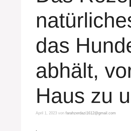
natürliche
das Hund
abhält, vo
Haus zu u
April 1, 2023
von
farahzerdazi1612@gmail.com
.