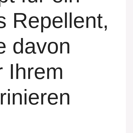
s Repellent,
e davon
r Ihrem
rinieren