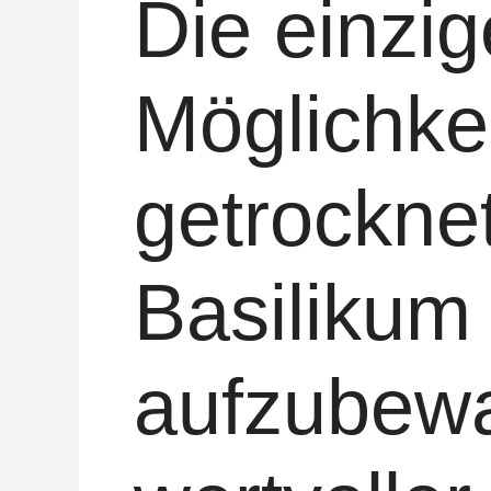
Die einzig
Möglichkei
getrockne
Basilikum
aufzubewa