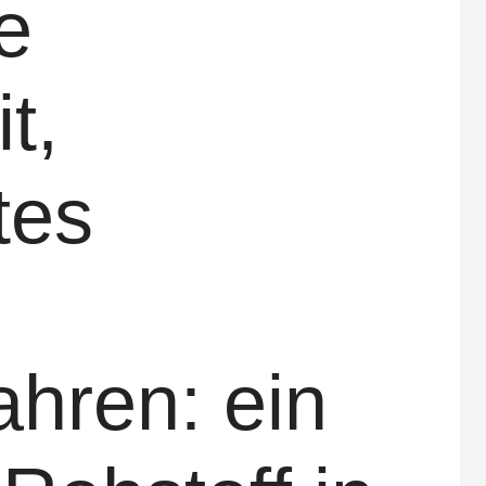
e
t,
tes
hren: ein