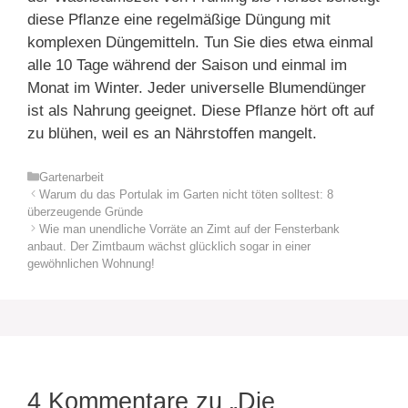
diese Pflanze eine regelmäßige Düngung mit
komplexen Düngemitteln. Tun Sie dies etwa einmal
alle 10 Tage während der Saison und einmal im
Monat im Winter. Jeder universelle Blumendünger
ist als Nahrung geeignet. Diese Pflanze hört oft auf
zu blühen, weil es an Nährstoffen mangelt.
Kategorien
Gartenarbeit
Warum du das Portulak im Garten nicht töten solltest: 8
überzeugende Gründe
Wie man unendliche Vorräte an Zimt auf der Fensterbank
anbaut. Der Zimtbaum wächst glücklich sogar in einer
gewöhnlichen Wohnung!
4 Kommentare zu „Die