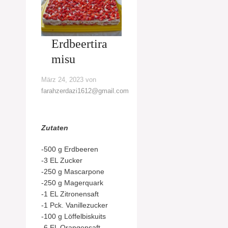
Erdbeertira
misu
März 24, 2023
von
farahzerdazi1612@gmail.com
Zutaten
-500 g Erdbeeren
-3 EL Zucker
-250 g Mascarpone
-250 g Magerquark
-1 EL Zitronensaft
-1 Pck. Vanillezucker
-100 g Löffelbiskuits
-6 EL Orangensaft