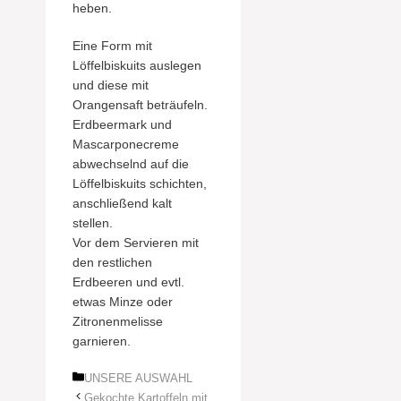
heben.
Eine Form mit
Löffelbiskuits auslegen
und diese mit
Orangensaft beträufeln.
Erdbeermark und
Mascarponecreme
abwechselnd auf die
Löffelbiskuits schichten,
anschließend kalt
stellen.
Vor dem Servieren mit
den restlichen
Erdbeeren und evtl.
etwas Minze oder
Zitronenmelisse
garnieren.
Kategorien
UNSERE AUSWAHL
Gekochte Kartoffeln mit