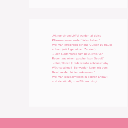
„Mit nur einem Löffel werden all deine
Pflanzen immer mehr Blüten haben!“
Wie man erfolgreich schöne Gurken zu Hause
anbaut (mit 2 geheimen Zutaten)
„3 alte Gartentricks zum Bewurzeln von
Rosen aus einem geschenkten Strauß“
„Zebrapflanze (Tradescantia zebrina) Baby.
Wächst schnell, Sie werden kaum mit dem
Beschneiden hinterherkommen.“
Wie man Bougainvilleen in Töpfen anbaut
und sie ständig zum Blühen bringt