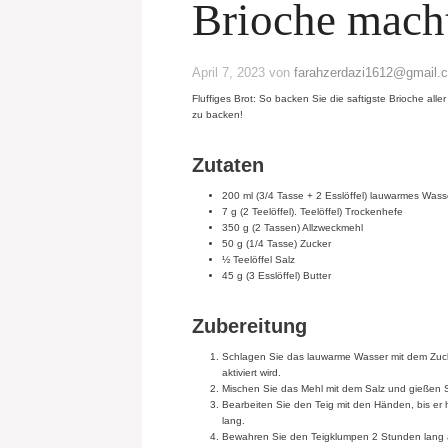
Brioche macht,
April 7, 2023
von
farahzerdazi1612@gmail.
Fluffiges Brot: So backen Sie die saftigste Brioche alle
zu backen!
Zutaten
200 ml (3/4 Tasse + 2 Esslöffel) lauwarmes Wass
7 g (2 Teelöffel). Teelöffel) Trockenhefe
350 g (2 Tassen) Allzweckmehl
50 g (1/4 Tasse) Zucker
½ Teelöffel Salz
45 g (3 Esslöffel) Butter
Zubereitung
Schlagen Sie das lauwarme Wasser mit dem Zucke
aktiviert wird.
Mischen Sie das Mehl mit dem Salz und gießen S
Bearbeiten Sie den Teig mit den Händen, bis er 
lang.
Bewahren Sie den Teigklumpen 2 Stunden lang auf