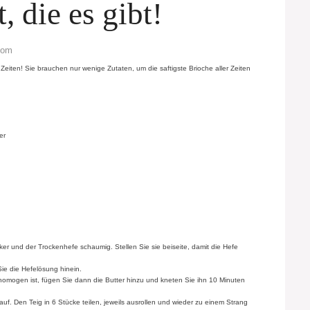
 die es gibt!
com
r Zeiten! Sie brauchen nur wenige Zutaten, um die saftigste Brioche aller Zeiten
er
r und der Trockenhefe schaumig. Stellen Sie sie beiseite, damit die Hefe
ie die Hefelösung hinein.
homogen ist, fügen Sie dann die Butter hinzu und kneten Sie ihn 10 Minuten
. Den Teig in 6 Stücke teilen, jeweils ausrollen und wieder zu einem Strang