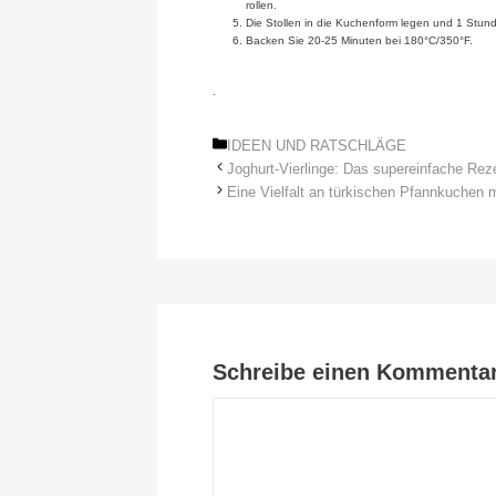
rollen.
Die Stollen in die Kuchenform legen und 1 Stund
Backen Sie 20-25 Minuten bei 180°C/350°F.
.
Kategorien
IDEEN UND RATSCHLÄGE
Joghurt-Vierlinge: Das supereinfache Rez
Eine Vielfalt an türkischen Pfannkuchen 
Schreibe einen Kommenta
Kommentar