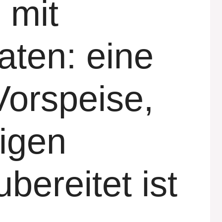
 mit
aten: eine
Vorspeise,
nigen
bereitet ist