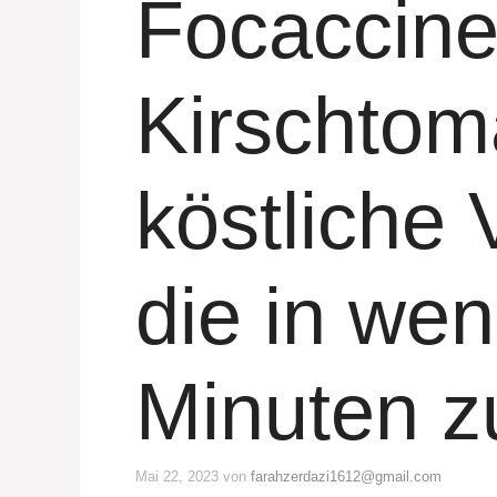
Focaccine
Kirschtom
köstliche 
die in we
Minuten zu
Mai 22, 2023
von
farahzerdazi1612@gmail.com