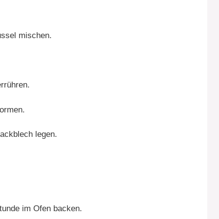
üssel mischen.
rrühren.
formen.
Backblech legen.
stunde im Ofen backen.