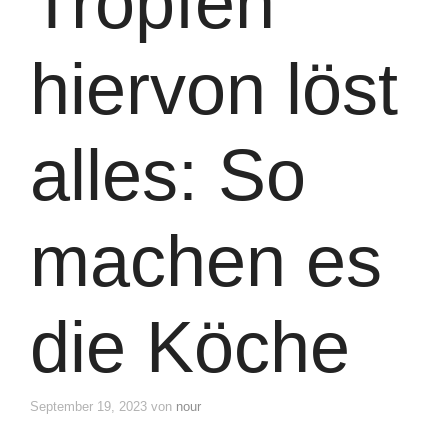
Tropfen
hiervon löst
alles: So
machen es
die Köche
September 19, 2023
von
nour