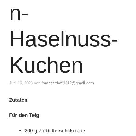
n-
Haselnuss-
Kuchen
Juni 16, 2023
von
farahzerdazi1612@gmail.com
Zutaten
Für den Teig
200 g Zartbitterschokolade