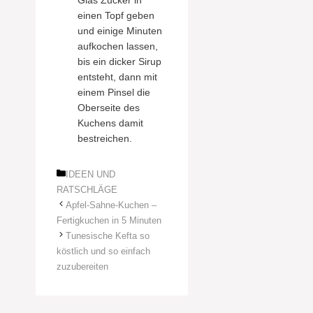
Glas Zucker in
einen Topf geben
und einige Minuten
aufkochen lassen,
bis ein dicker Sirup
entsteht, dann mit
einem Pinsel die
Oberseite des
Kuchens damit
bestreichen.
Kategorien
IDEEN UND
RATSCHLÄGE
Apfel-Sahne-Kuchen –
Fertigkuchen in 5 Minuten
Tunesische Kefta so
köstlich und so einfach
zuzubereiten