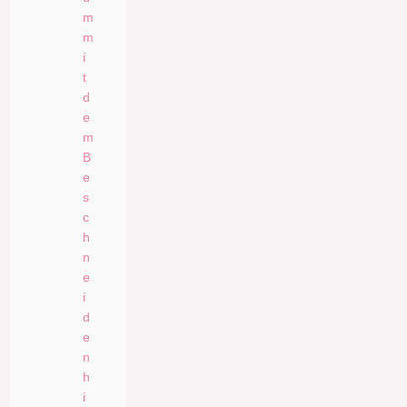
m
m
i
t
d
e
m
B
e
s
c
h
n
e
i
d
e
n
h
i