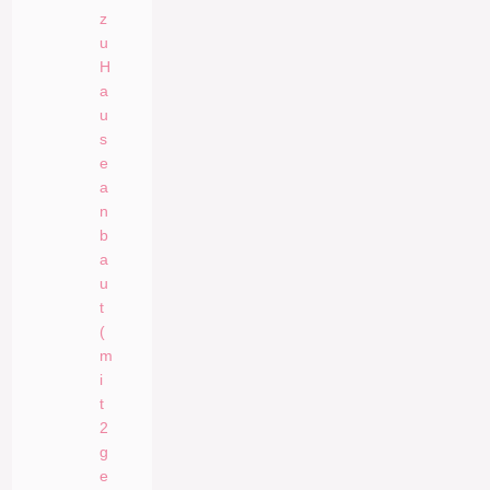
z
u
H
a
u
s
e
a
n
b
a
u
t
(
m
i
t
2
g
e