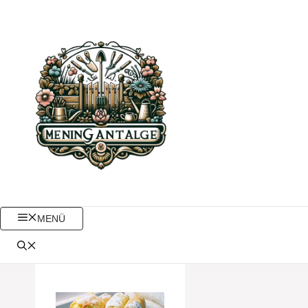
Zum
Inhalt
springen
MENÜ