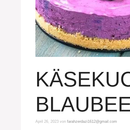
KÄSEKUC
BLAUBE
April 26, 2023
von
farahzerdazi1612@gmail.com