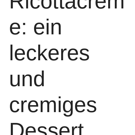
Ricottacrem
e: ein
leckeres
und
cremiges
Dessert