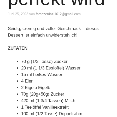
Juni 25, 2023
von
farahzerdazi1612@gmail.com
Seidig, cremig und voller Geschmack – dieses
Dessert ist einfach unwiderstehlich!
ZUTATEN
70 g (1/3 Tasse) Zucker
20 ml (1 1/3 Esslöffel) Wasser
15 ml heißes Wasser
4 Eier
2 Eigelb Eigelb
70g (20g+50g) Zucker
420 ml (1 3/4 Tassen) Milch
1 Teelöffel Vanilleextrakt
100 ml (1/2 Tasse) Doppelrahm