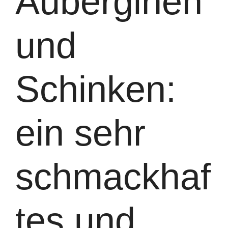
Auberginen
und
Schinken:
ein sehr
schmackhaf
tes und