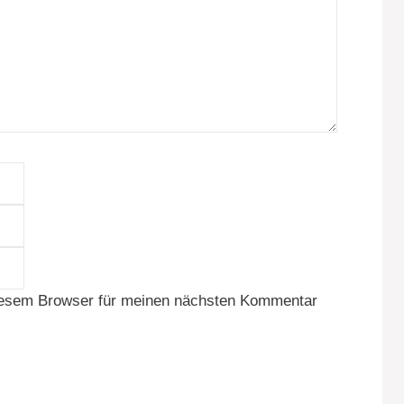
E-
Mail-
Website
Adresse
iesem Browser für meinen nächsten Kommentar