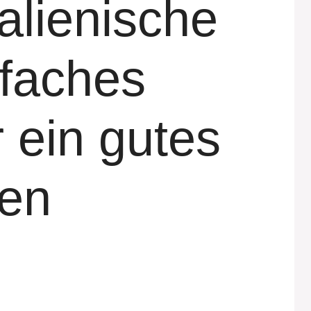
talienische
nfaches
 ein gutes
en