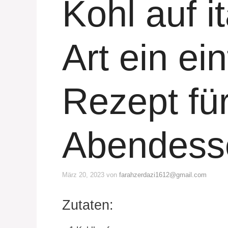
Kohl auf i
Art ein ei
Rezept für
Abendess
März 20, 2023
von
farahzerdazi1612@gmail.com
Zutaten: