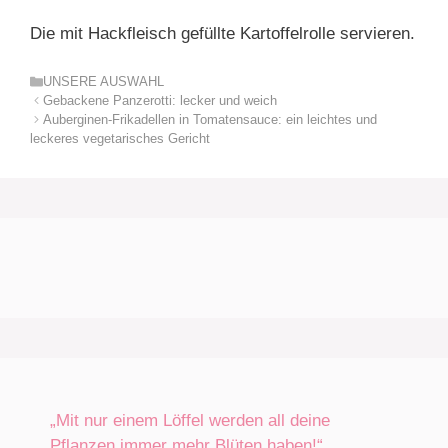
Die mit Hackfleisch gefüllte Kartoffelrolle servieren.
Kategorien
UNSERE AUSWAHL
Gebackene Panzerotti: lecker und weich
Auberginen-Frikadellen in Tomatensauce: ein leichtes und
leckeres vegetarisches Gericht
„Mit nur einem Löffel werden all deine
Pflanzen immer mehr Blüten haben!“