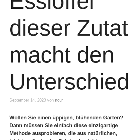
Esslöffel
dieser Zutat
macht den
Unterschied
September 14, 2023
von
nour
Wollen Sie einen üppigen, blühenden Garten?
Dann müssen Sie einfach diese einzigartige
Methode ausprobieren, die aus natürlichen,