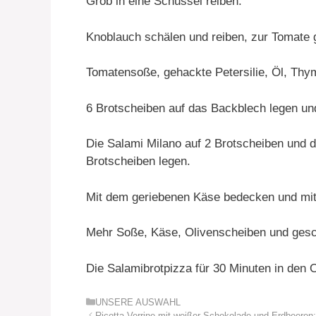
Grob in eine Schüssel reiben.
Knoblauch schälen und reiben, zur Tomate 
Tomatensoße, gehackte Petersilie, Öl, Thymi
6 Brotscheiben auf das Backblech legen un
Die Salami Milano auf 2 Brotscheiben und 
Brotscheiben legen.
Mit dem geriebenen Käse bedecken und mit 
Mehr Soße, Käse, Olivenscheiben und gesch
Die Salamibrotpizza für 30 Minuten in den 
Kategorien
UNSERE AUSWAHL
Ricotta Verrine mit weißer Schokolade und Erdbeeren: