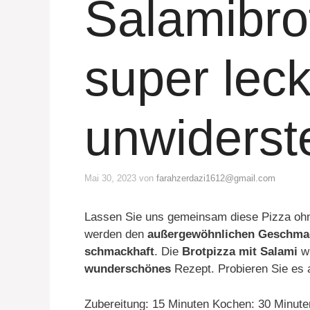
Salamibro
super lec
unwiderst
Mai 30, 2023
von
farahzerdazi1612@gmail.com
Lassen Sie uns gemeinsam diese Pizza ohne
werden den
außergewöhnlichen Geschma
schmackhaft
. Die
Brotpizza mit Salami
wi
wunderschönes
Rezept. Probieren Sie es 
Zubereitung: 15 Minuten Kochen: 30 Minute