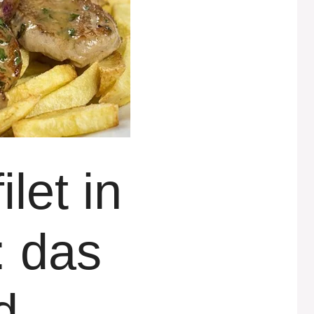
let in
: das
d