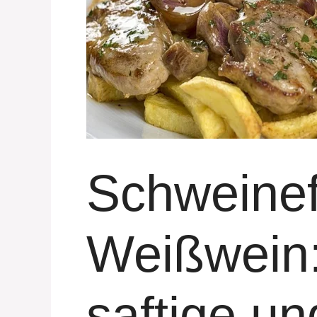
Schweinefi
Weißwein
saftige un