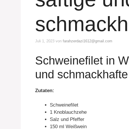
schmackha
Juli 1, 2023
von
farahzerdazi1612@gmail.com
Schweinefilet in W
und schmackhafte
Zutaten:
Schweinefilet
1 Knoblauchzehe
Salz und Pfeffer
150 ml Weißwein