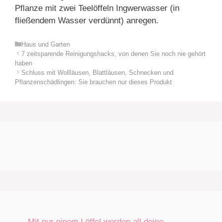
Pflanze mit zwei Teelöffeln Ingwerwasser (in
fließendem Wasser verdünnt) anregen.
Kategorien
Haus und Garten
7 zeitsparende Reinigungshacks, von denen Sie noch nie gehört
haben
Schluss mit Wollläusen, Blattläusen, Schnecken und
Pflanzenschädlingen: Sie brauchen nur dieses Produkt
„Mit nur einem Löffel werden all deine