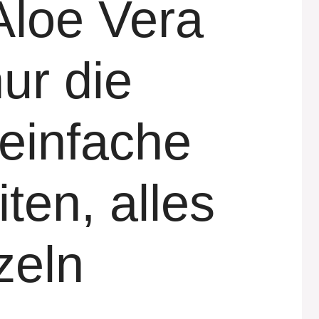
loe Vera
nur die
 einfache
ten, alles
zeln