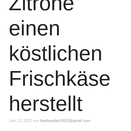
Zitrone
einen
köstlichen
Frischkäse
herstellt
Juni 13, 2023
von
farahzerdazi1612@gmail.com