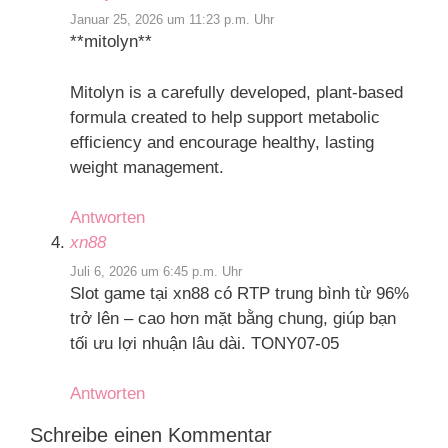
Januar 25, 2026 um 11:23 p.m. Uhr
**mitolyn**
Mitolyn is a carefully developed, plant-based
formula created to help support metabolic
efficiency and encourage healthy, lasting
weight management.
Antworten
xn88
Juli 6, 2026 um 6:45 p.m. Uhr
Slot game tại xn88 có RTP trung bình từ 96%
trở lên – cao hơn mặt bằng chung, giúp bạn
tối ưu lợi nhuận lâu dài. TONY07-05
Antworten
Schreibe einen Kommentar