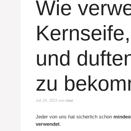
Wie verwe
Kernseife
und duft
zu beko
Juli 29, 2023
von
nour
Jeder von uns hat sicherlich schon
mindest
verwendet
.