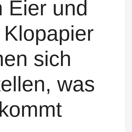
n Eier und
 Klopapier
nen sich
tellen, was
skommt