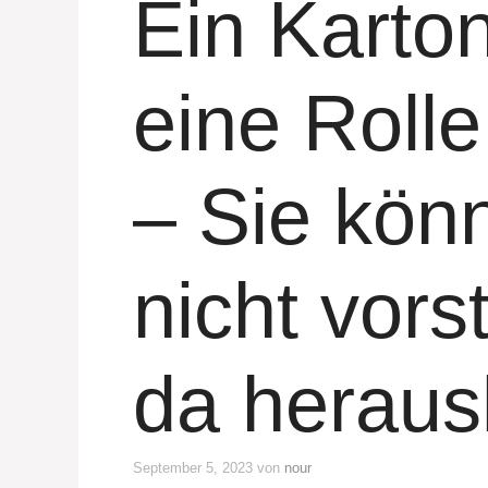
Ein Karto
eine Rolle
– Sie kön
nicht vors
da herau
September 5, 2023
von
nour