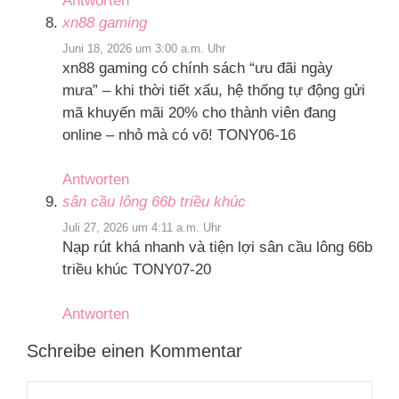
Antworten
xn88 gaming
Juni 18, 2026 um 3:00 a.m. Uhr
xn88 gaming có chính sách “ưu đãi ngày
mưa” – khi thời tiết xấu, hệ thống tự động gửi
mã khuyến mãi 20% cho thành viên đang
online – nhỏ mà có võ! TONY06-16
Antworten
sân cầu lông 66b triều khúc
Juli 27, 2026 um 4:11 a.m. Uhr
Nạp rút khá nhanh và tiện lợi sân cầu lông 66b
triều khúc TONY07-20
Antworten
Schreibe einen Kommentar
Kommentar