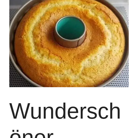
Wundersch
öner