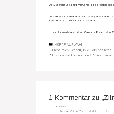
Die Mehlmischung dazu, verrühren, bis ein glatter Teig 
Die Menge ist berechnet für eine Springform von 26cm
Backen bei 170° Umluft, ca. 40 Minuten.
Ich mache jeweils noch einen Guss aus Puderzucker, Z
Kategorien
UNSERE AUSWAHL
Fress mich Dessert, in 20 Minuten fertig
Linguine mit Garnelen und Pilzen in ein
1 Kommentar zu „Zit
mitolyn
Januar 28, 2026 um 4:40 p.m. Uhr