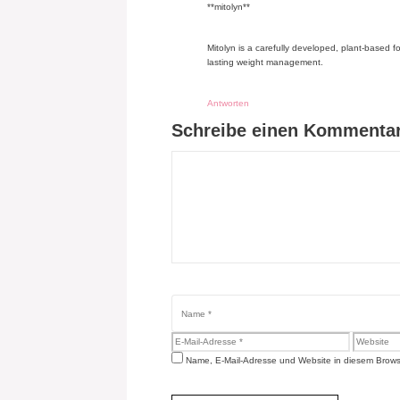
**mitolyn**
Mitolyn is a carefully developed, plant-based 
lasting weight management.
Antworten
Schreibe einen Kommenta
Kommentar
Name
E-
Website
Mail-
Name, E-Mail-Adresse und Website in diesem Brows
Adresse