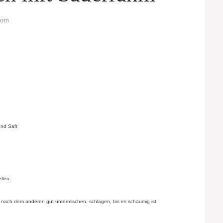
com
und Saft
llen.
s nach dem anderen gut untermischen, schlagen, bis es schaumig ist.