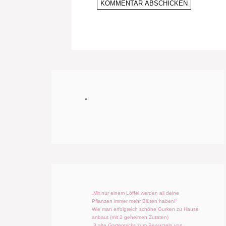
„Mit nur einem Löffel werden all deine
Pflanzen immer mehr Blüten haben!“
Wie man erfolgreich schöne Gurken zu Hause
anbaut (mit 2 geheimen Zutaten)
„3 alte Gartentricks zum Bewurzeln von