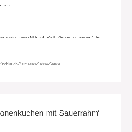
entsteht.
itronensaft und etwas Milch, und gieße ihn über den noch warmen Kuchen.
er Knoblauch-Parmesan-Sahne-Sauce
ronenkuchen mit Sauerrahm“