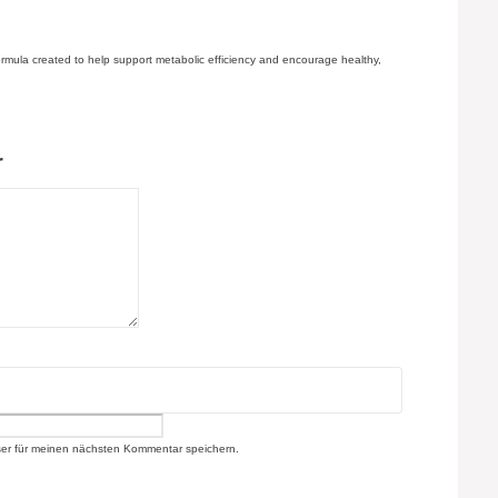
formula created to help support metabolic efficiency and encourage healthy,
r
er für meinen nächsten Kommentar speichern.