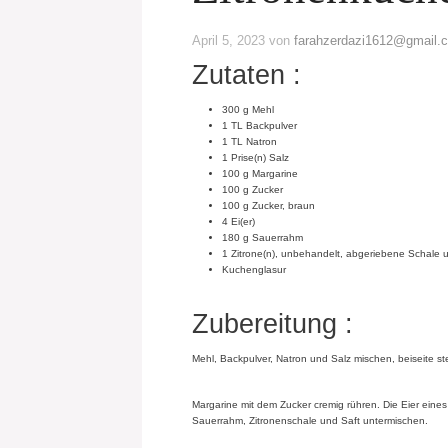
April 5, 2023
von
farahzerdazi1612@gmail.
Zutaten :
300 g Mehl
1 TL Backpulver
1 TL Natron
1 Prise(n) Salz
100 g Margarine
100 g Zucker
100 g Zucker, braun
4 Ei(er)
180 g Sauerrahm
1 Zitrone(n), unbehandelt, abgeriebene Schale 
Kuchenglasur
Zubereitung :
Mehl, Backpulver, Natron und Salz mischen, beiseite ste
Margarine mit dem Zucker cremig rühren. Die Eier eine
Sauerrahm, Zitronenschale und Saft untermischen.