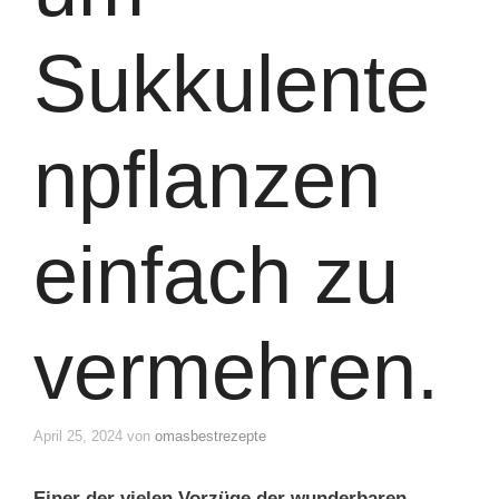
Sukkulente
npflanzen
einfach zu
vermehren.
April 25, 2024
von
omasbestrezepte
Einer der vielen Vorzüge der wunderbaren